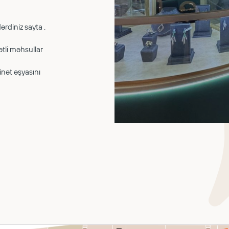
rdiniz sayta .
ətli məhsullar
nət əşyasını
EVENTS
LEASING