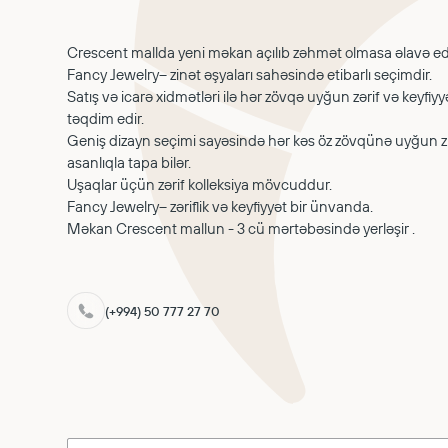
Crescent mallda yeni məkan açılıb zəhmət olmasa əlavə edə
Fancy Jewelry– zinət əşyaları sahəsində etibarlı seçimdir.
Satış və icarə xidmətləri ilə hər zövqə uyğun zərif və keyfiyy
təqdim edir.
Geniş dizayn seçimi sayəsində hər kəs öz zövqünə uyğun zi
asanlıqla tapa bilər.
Uşaqlar üçün zərif kolleksiya mövcuddur.
Fancy Jewelry– zəriflik və keyfiyyət bir ünvanda.
Məkan Crescent mallun - 3 cü mərtəbəsində yerləşir .
(+994) 50 777 27 70
ABOUT US