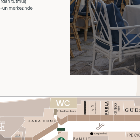
alardan tutmuş
all-un mərkəzində
EVENTS
LEASING