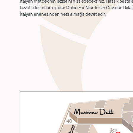
İtalyan mətbəxinin ləzzətini hiss edəcəksiniz. Klassik past
ləzzətli desertlərə qədər Dolce Far Niente sizi Crescent M
İtalyan ənənəsindən həzz almağa dəvət edir.
ABOUT US