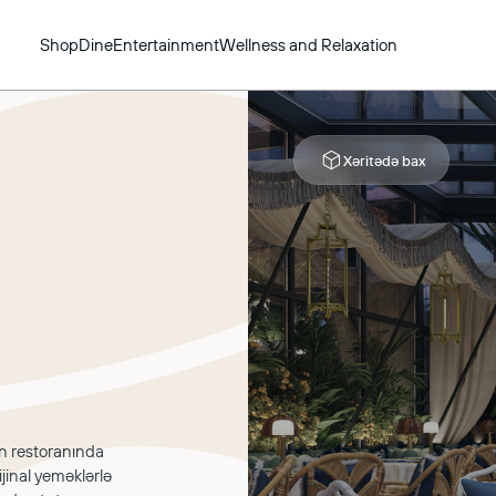
Shop
Dine
Entertainment
Wellness and Relaxation
Xəritədə bax
an restoranında
jinal yeməklərlə