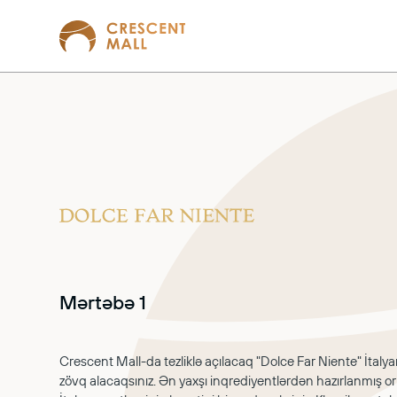
Mərtəbə 1
Crescent Mall-da tezliklə açılacaq "Dolce Far Niente" İtaly
zövq alacaqsınız. Ən yaxşı inqrediyentlərdən hazırlanmış ori