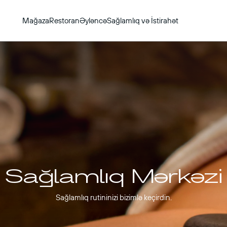
Mağaza
Restoran
Əyləncə
Sağlamlıq və İstirahət
Sağlamlıq Mərkəzi
Sağlamlıq rutininizi bizimlə keçirdin.