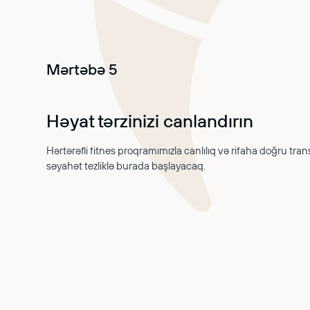
Mərtəbə 5
Həyat tərzinizi canlandırın
Hərtərəfli fitnes proqramımızla canlılıq və rifaha doğru tra
səyahət tezliklə burada başlayacaq.
HAQQIMIZDA