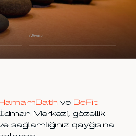
Gözəllik
HamamBath
və
BeFit
İdman Mərkəzi, gözəllik
və sağlamlığınız qayğısına
qalacaq