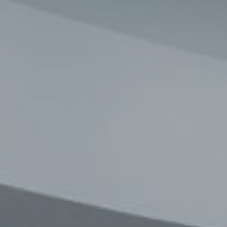
İSTIQAMƏTLƏR
ƏLAQƏ