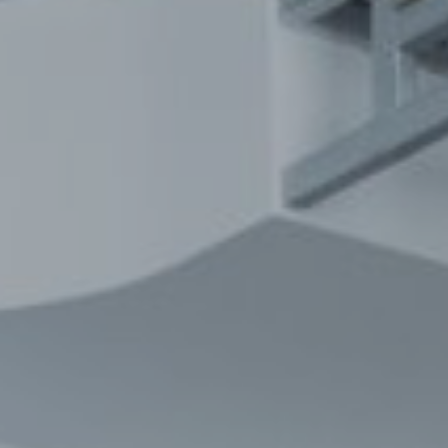
ƏYLƏNCƏ
ĞLAMLIQ MƏRKƏZI
MALL XƏRITƏSI