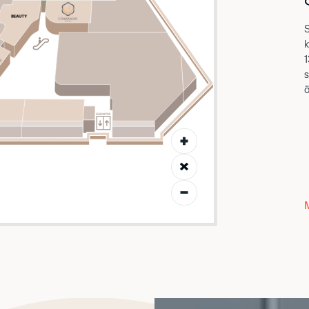
S
k
1
s
ö