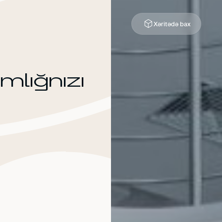
Xəritədə bax
mlığnızı