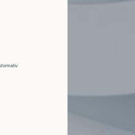
nsformativ
TƏDBIRLƏR
SA
İCARƏ