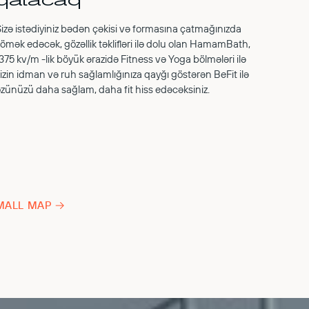
izə istədiyiniz bədən çəkisi və formasına çatmağınızda
ömək edəcək, gözəllik təklifləri ilə dolu olan HamamBath,
375 kv/m -lik böyük ərazidə Fitness və Yoga bölmələri ilə
izin idman və ruh sağlamlığınıza qayğı göstərən BeFit ilə
zünüzü daha sağlam, daha fit hiss edəcəksiniz.
MALL MAP